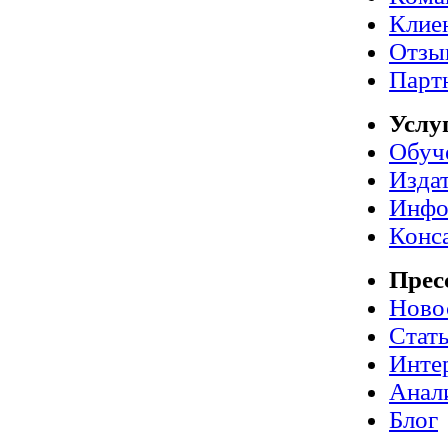
Клие
Отзы
Парт
Услу
Обуч
Издат
Инфо
Конс
Прес
Ново
Стат
Инте
Анал
Блог