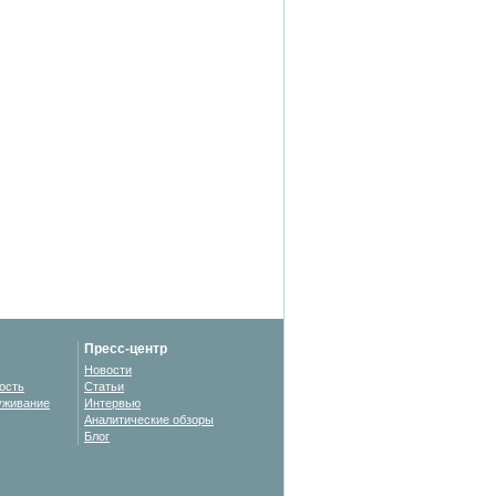
Пресс-центр
Новости
ость
Статьи
уживание
Интервью
Аналитические обзоры
Блог