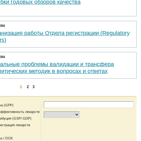
бки годовых обзоров качества
ква
низация работы Отдела регистрации (Regulatory
rs)
ква
уальные проблемы валидации и трансфера
итических методик в вопросах и ответах
1
2
3
ка (GPP)
эффективность лекарств
рибуция (GSP/ GDP)
гистрация лекарств
а / ООК