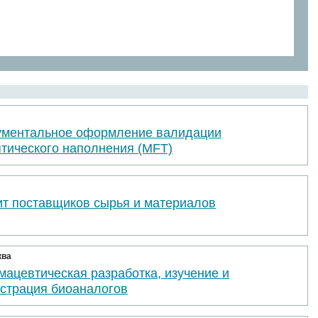
ументальное оформление валидации
птического наполнения (MFT)
ит поставщиков сырья и материалов
ква
ацевтическая разработка, изучение и
истрация биоаналогов