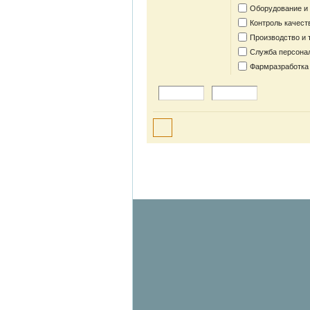
Оборудование и
Контроль качест
Производство и 
Служба персона
Фармразработка