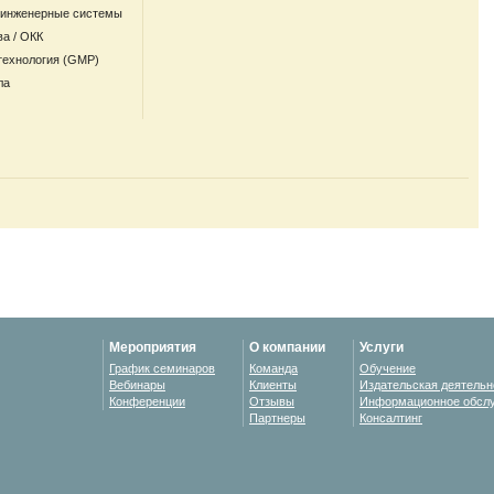
 инженерные системы
ва / ОКК
технология (GMP)
ла
Мероприятия
О компании
Услуги
График семинаров
Команда
Обучение
Вебинары
Клиенты
Издательская деятельн
Конференции
Отзывы
Информационное обсл
Партнеры
Консалтинг