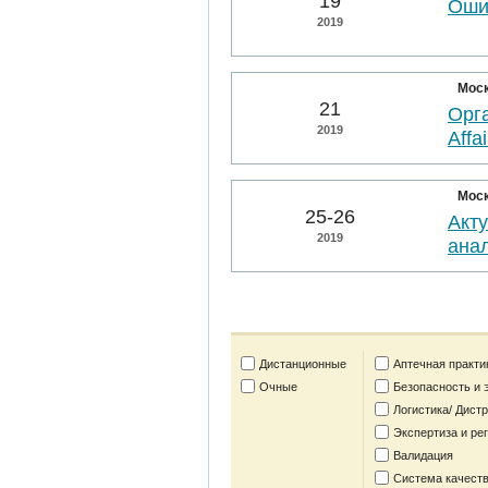
19
Оши
2019
Мос
21
Орга
2019
Affai
Мос
25-26
Акт
2019
анал
Дистанционные
Аптечная практи
Очные
Безопасность и 
Логистика/ Дист
Экспертиза и ре
Валидация
Система качеств