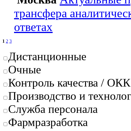
трансфера аналитичес
ответах
1
2
3
Дистанционные
Очные
Контроль качества / ОКК
Производство и техноло
Служба персонала
Фармразработка