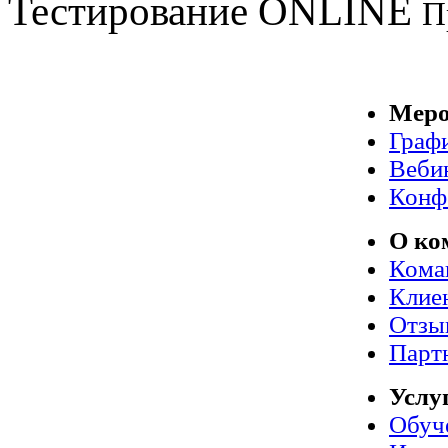
Тестирование
ONLINE
П
Меро
Граф
Веби
Конф
О ко
Кома
Клие
Отзы
Парт
Услу
Обуч