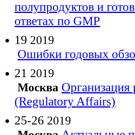
полупродуктов и гото
ответах по GMP
19
2019
Ошибки годовых обзо
21
2019
Организация 
Москва
(Regulatory Affairs)
25-26
2019
Актуальные п
Москва