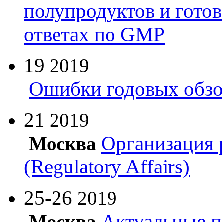
полупродуктов и гото
ответах по GMP
19
2019
Ошибки годовых обзо
21
2019
Организация 
Москва
(Regulatory Affairs)
25-26
2019
Актуальные п
Москва