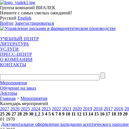
Группа компаний ВИАЛЕК
Начните с самых смелых ожиданий!
Русский
English
Войти
|
Зарегистрироваться
УЧЕБНЫЙ ЦЕНТР
ЛИТЕРАТУРА
УСЛУГИ
ПРЕСС-ЦЕНТР
О КОМПАНИИ
КОНТАКТЫ
Мероприятия
Обучение на заказ
Лекторы
Главная
>
Мероприятия
Календарь мероприятий
2027
2026
2025
2024
2023
2022
2021
2020
2019
2018
2017
2016
20
25
26
27
28
29
30
1
2
3
4
5
6
7
8
9
10
11
12
13
14
15
16
17
18
19
20
01
1970
Документальное оформление валидации асептического наполн