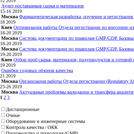
12
2019
Аудит поставщиков сырья и материалов
15-16
2019
Москва
Фармацевтическая разработка, изучение и регистрация
18
2019
Киев
Оптимизация работы Отдела регистрации по внесению из
18-20
2019
Москва
Система документации по правилам GMP/GDP. Базовы
18-20
2019
Москва
Система документации по правилам GMP/GDP. Базовы
19-20
2019
Киев
Отбор проб сырья, материалов, полупродуктов и готовой
19
2019
Ошибки годовых обзоров качества
21
2019
Москва
Организация работы Отдела регистрации (Regulatory Aff
25-26
2019
Москва
Актуальные проблемы валидации и трансфера аналитич
1
2
3
Дистанционные
Очные
Оборудование и инженерные системы
Контроль качества / ОКК
Производство и технология (GMP)