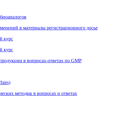
 биоаналогов
менений в материалы регистрационного досье
й курс
й курс
 продукции в вопросах-ответах по GMP
airs)
еских методик в вопросах и ответах