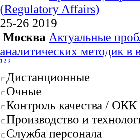
(Regulatory Affairs)
25-26
2019
Москва
Актуальные проб
аналитических методик в 
1
2
3
Дистанционные
Очные
Контроль качества / ОКК
Производство и техноло
Служба персонала