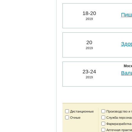
18-20
Пиш
2019
20
Здо
2019
Мос
23-24
Вал
2019
Дистанционные
Производство и 
Очные
Служба персона
Фармразработка
Аптечная практи