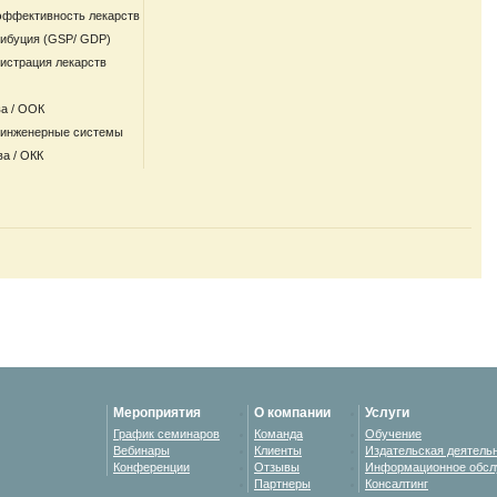
эффективность лекарств
рибуция (GSP/ GDP)
гистрация лекарств
а / ООК
 инженерные системы
ва / ОКК
Мероприятия
О компании
Услуги
График семинаров
Команда
Обучение
Вебинары
Клиенты
Издательская деятель
Конференции
Отзывы
Информационное обсл
Партнеры
Консалтинг