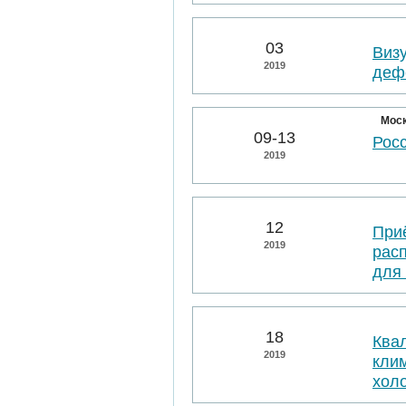
03
Виз
2019
деф
Мос
09-13
Рос
2019
12
При
2019
рас
для
18
Ква
2019
клим
хол