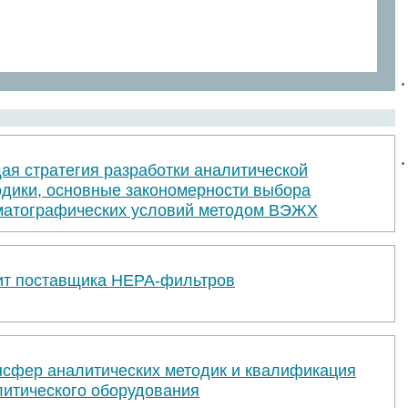
ая стратегия разработки аналитической
одики, основные закономерности выбора
матографических условий методом ВЭЖХ
ит поставщика НЕРА-фильтров
нсфер аналитических методик и квалификация
литического оборудования