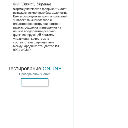
ФФ "Виола", Украина
Фармацевтическая фабрика "Виола"
выражает искреннюю благодарность
Вам и сотрудникам группы компаний
"Виалек" за многолетнее и
плодотворное сотрудничество в
рамках создания и внедрения на
нашем предприятии реально
функционирующей системы
управления качеством в
соответствии с принципами
международных стандартов ISO
9001 и GMP.
Тестирование
ONLINE
Проверь свои знания
Пройти тест