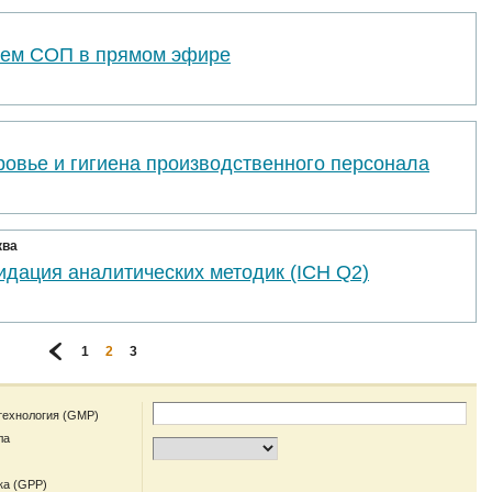
ем СОП в прямом эфире
ровье и гигиена производственного персонала
ква
идация аналитических методик (ICH Q2)
1
2
3
технология (GMP)
ла
ка (GPP)