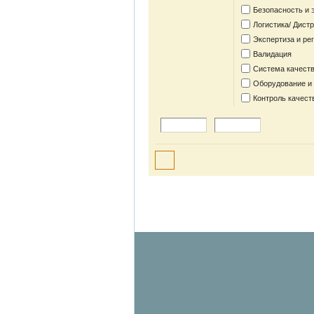
Безопасность и 
Логистика/ Дист
Экспертиза и ре
Валидация
Система качеств
Оборудование и
Контроль качест