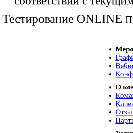
соответствии с текущим
Тестирование
ONLINE
П
Меро
Граф
Веби
Конф
О ко
Кома
Клие
Отзы
Парт