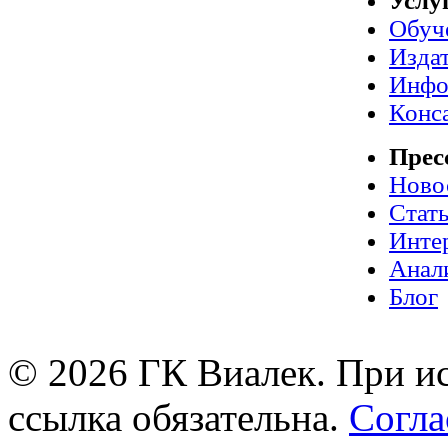
Услу
Обуч
Издат
Инфо
Конс
Прес
Ново
Стат
Инте
Анал
Блог
© 2026 ГК Виалек. При ис
ссылка обязательна.
Согла