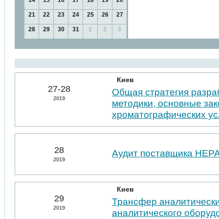
14
15
16
17
18
19
20
21
22
23
24
25
26
27
28
29
30
31
1
2
3
Киев
27-28
Общая стратегия разра
2019
методики, основные за
хроматографических у
28
Аудит поставщика НЕР
2019
Киев
29
Трансфер аналитически
2019
аналитического оборуд