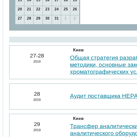
13
14
15
16
17
18
19
20
21
22
23
24
25
26
27
28
29
30
31
1
2
Киев
27-28
Общая стратегия разра
2019
методики, основные за
хроматографических у
28
Аудит поставщика НЕР
2019
Киев
29
Трансфер аналитически
2019
аналитического оборуд