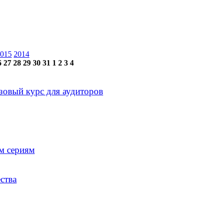
015
2014
6
27
28
29
30
31
1
2
3
4
зовый курс для аудиторов
м сериям
ства