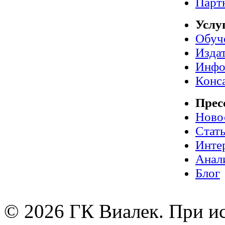
Парт
Услу
Обуч
Издат
Инфо
Конс
Прес
Ново
Стат
Инте
Анал
Блог
© 2026 ГК Виалек. При ис