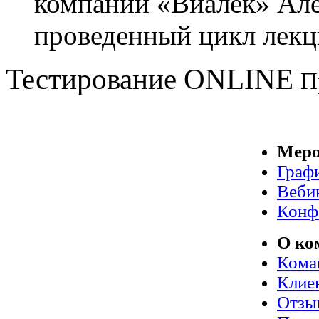
компаний «Виалек» Але
проведенный цикл лекц
Тестирование
ONLINE
П
Меро
Граф
Веби
Конф
О ко
Кома
Клие
Отзы