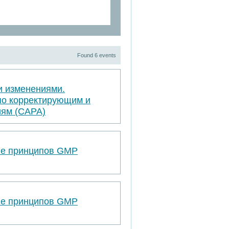
Found 6 events
и изменениями.
по корректирующим и
ям (САРА)
ве принципов GMP
ве принципов GMP