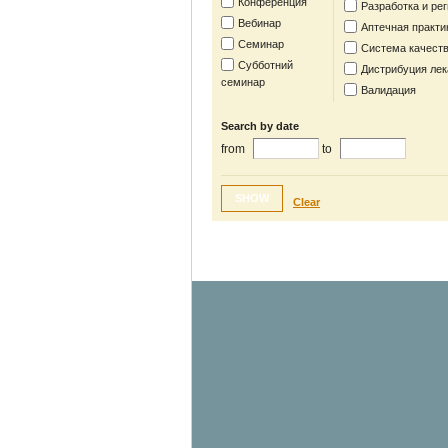
Конференция
Разработка и ре
Вебинар
Аптечная практи
Семинар
Система качест
Субботний
Дистрибуция лек
семинар
Валидация
Search by date
from
to
SHOW
Clear