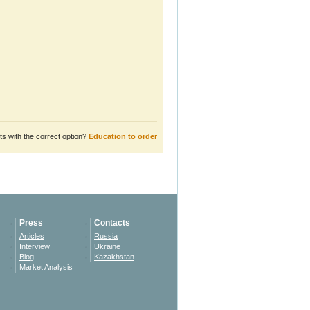
s with the correct option?
Education to order
Press
Contacts
Articles
Russia
Interview
Ukraine
Blog
Kazakhstan
Market Analysis