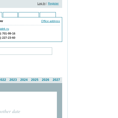
Log In
|
Register
Ukraine
Kazakhstan
Moldova
ow
Office address
alek.ru
9) 701-99-16
5) 227-23-60
2022
2023
2024
2025
2026
2027
nother date