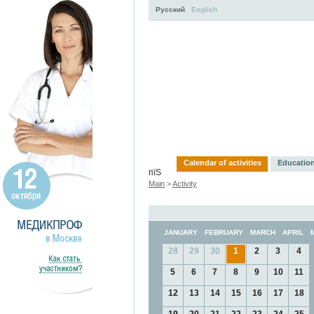
Русский
English
Activity
About
Servi
Calendar of activities
Education
пїЅ
Main
>
Activity
JANUARY
FEBRUARY
MARCH
APRIL
28
29
30
1
2
3
4
5
6
7
8
9
10
11
12
13
14
15
16
17
18