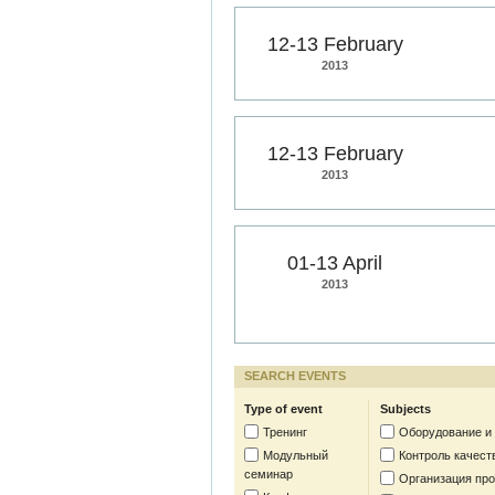
12-13 February
2013
12-13 February
2013
01-13 April
2013
SEARCH EVENTS
Type of event
Subjects
Тренинг
Оборудование и
Модульный
Контроль качест
семинар
Организация пр