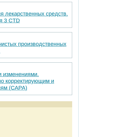
я лекарственных средств.
я 3 CTD
 чистых производственных
я
и изменениями.
по корректирующим и
ям (САРА)