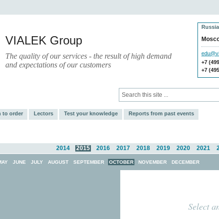
Russia
VIALEK Group
Mosc
edu@vi
The quality of our services - the result of high demand
+7 (49
and expectations of our customers
+7 (49
ces
Press
Electronic Library
 to order
Lectors
Test your knowledge
Reports from past events
2014
2015
2016
2017
2018
2019
2020
2021
MAY
JUNE
JULY
AUGUST
SEPTEMBER
OCTOBER
NOVEMBER
DECEMBER
Select a