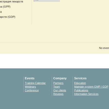
гистрация лекарств
ка (GPP)
ва
арств (GDP)
No event
Events
Company
Services
Training Calendar
Partners
Education
Webinars
Team
Maintain system GMP / GDP
Conference
Our clients
Publications
Reviews
Information Services