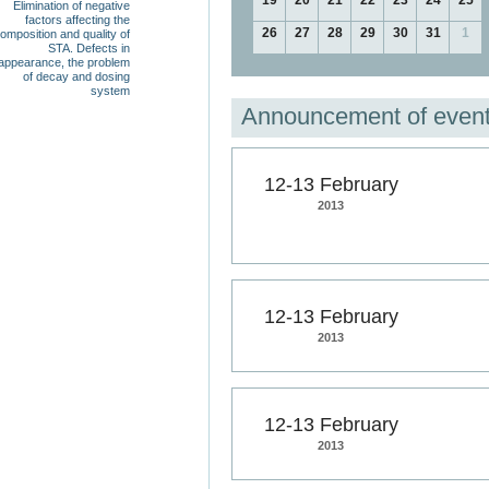
19
20
21
22
23
24
25
Elimination of negative
factors affecting the
26
27
28
29
30
31
1
omposition and quality of
STA. Defects in
appearance, the problem
of decay and dosing
system
Announcement of even
12-13 February
2013
12-13 February
2013
12-13 February
2013