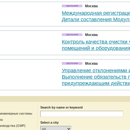
Москва
Международная регистраци
Детали составления Модул
Москва
Контроль качества очистки
помещений и оборудовани
Москва
Управление отклонениями 
Выполнение обязательств 
предупреждающим действи
Search by name or keyword
 инженерные системы
ва
Select a city
оизводства (GMP)