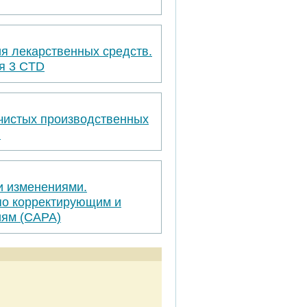
я лекарственных средств.
я 3 CTD
 чистых производственных
я
и изменениями.
по корректирующим и
ям (САРА)