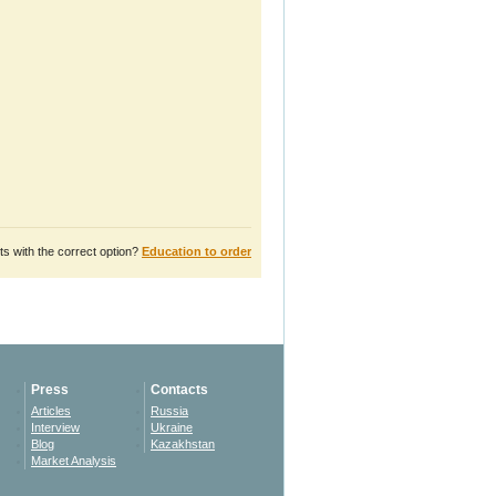
s with the correct option?
Education to order
Press
Contacts
Articles
Russia
Interview
Ukraine
Blog
Kazakhstan
Market Analysis