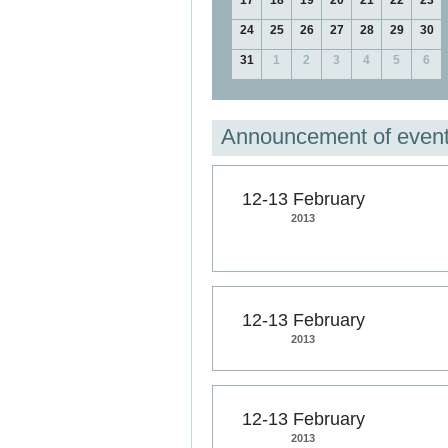
17
18
19
20
21
22
23
24
25
26
27
28
29
30
31
1
2
3
4
5
6
Announcement of even
12-13 February
2013
12-13 February
2013
12-13 February
2013