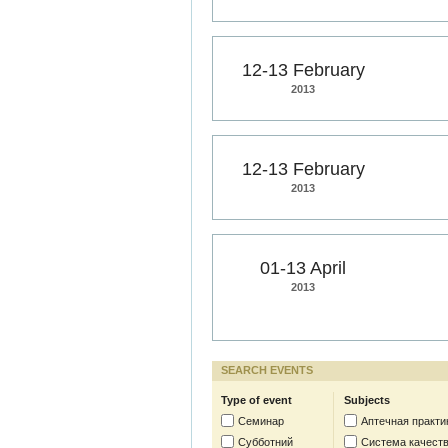
12-13 February
2013
12-13 February
2013
01-13 April
2013
SEARCH EVENTS
Type of event
Subjects
Семинар
Аптечная практи
Субботний
Система качест