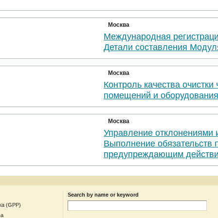
Москва
Международная регистраци
Детали составления Модул
Москва
Контроль качества очистки
помещений и оборудовани
Москва
Управление отклонениями 
Выполнение обязательств 
предупреждающим действи
Search by name or keyword
ка (GPP)
ва