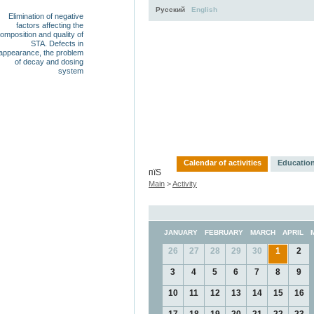
Русский
English
Elimination of negative
factors affecting the
omposition and quality of
STA. Defects in
appearance, the problem
of decay and dosing
system
Activity
About
Servi
Calendar of activities
Education
пїЅ
Main
>
Activity
JANUARY
FEBRUARY
MARCH
APRIL
26
27
28
29
30
1
2
3
4
5
6
7
8
9
10
11
12
13
14
15
16