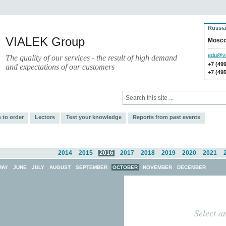
Russia
VIALEK Group
Mosc
edu@vi
The quality of our services - the result of high demand
+7 (49
and expectations of our customers
+7 (49
ces
Press
Electronic Library
 to order
Lectors
Test your knowledge
Reports from past events
2014
2015
2016
2017
2018
2019
2020
2021
MAY
JUNE
JULY
AUGUST
SEPTEMBER
OCTOBER
NOVEMBER
DECEMBER
Select a