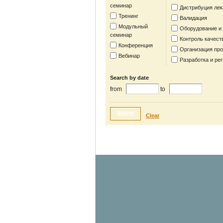
семинар
Дистрибуция лек
Тренинг
Валидация
Модульный
Оборудование и
семинар
Контроль качест
Конференция
Организация пр
Вебинар
Разработка и ре
Search by date
from
to
SHOW
Clear