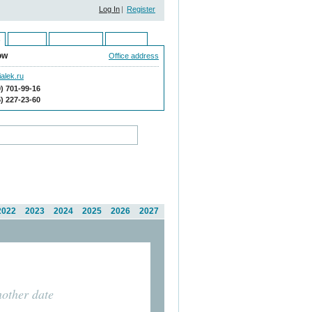
Log In
|
Register
Ukraine
Kazakhstan
Moldova
ow
Office address
alek.ru
9) 701-99-16
5) 227-23-60
2022
2023
2024
2025
2026
2027
nother date