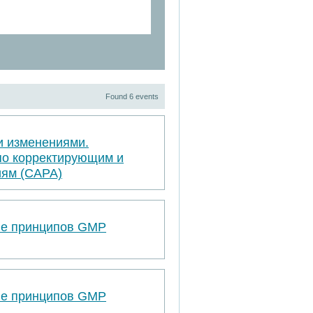
Found 6 events
и изменениями.
по корректирующим и
ям (САРА)
ве принципов GMP
ве принципов GMP