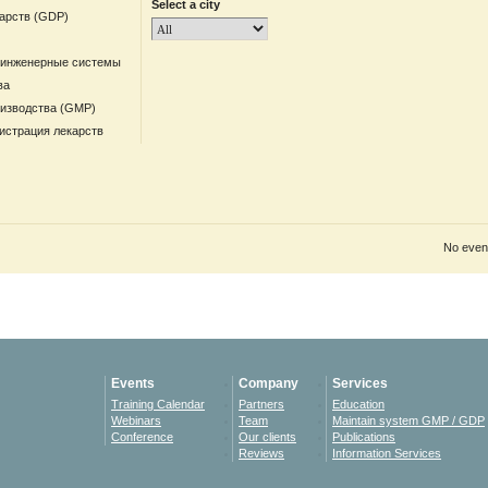
Select a city
арств (GDP)
 инженерные системы
ва
оизводства (GMP)
гистрация лекарств
No event
Events
Company
Services
Training Calendar
Partners
Education
Webinars
Team
Maintain system GMP / GDP
Conference
Our clients
Publications
Reviews
Information Services