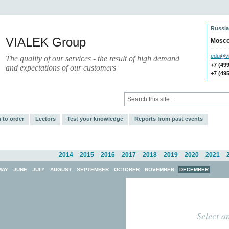
Russia
VIALEK Group
Mosc
edu@vi
The quality of our services - the result of high demand
+7 (49
and expectations of our customers
+7 (49
ces
Press
Electronic Library
 to order
Lectors
Test your knowledge
Reports from past events
2014
2015
2016
2017
2018
2019
2020
2021
MAY
JUNE
JULY
AUGUST
SEPTEMBER
OCTOBER
NOVEMBER
DECEMBER
Select a