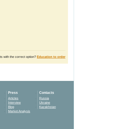
s with the correct option?
Education to order
Press
Contacts
Articles
Russia
Interview
Ukraine
Blog
Kazakhstan
Market Analysis