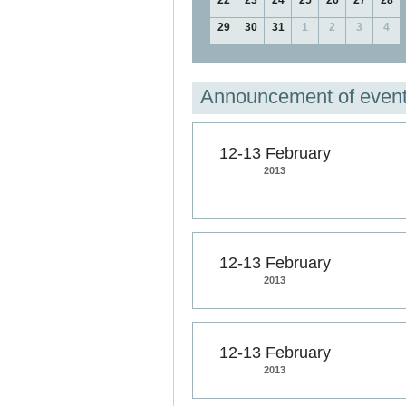
22
23
24
25
26
27
28
29
30
31
1
2
3
4
Announcement of even
12-13 February
2013
12-13 February
2013
12-13 February
2013