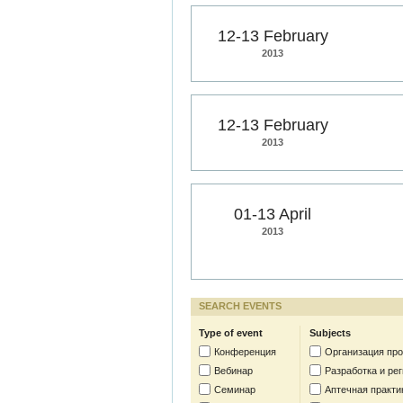
12-13 February
2013
12-13 February
2013
01-13 April
2013
SEARCH EVENTS
Type of event
Subjects
Конференция
Организация пр
Вебинар
Разработка и ре
Семинар
Аптечная практи