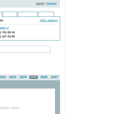
Log In
|
Register
Ukraine
Kazakhstan
Moldova
ow
Office address
alek.ru
9) 701-99-16
5) 227-23-60
2022
2023
2024
2025
2026
2027
nother date