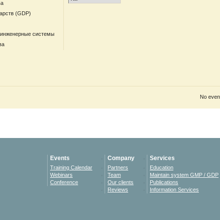
ва
арств (GDP)
 инженерные системы
ва
No event
Events
Company
Services
Training Calendar
Partners
Education
Webinars
Team
Maintain system GMP / GDP
Conference
Our clients
Publications
Reviews
Information Services