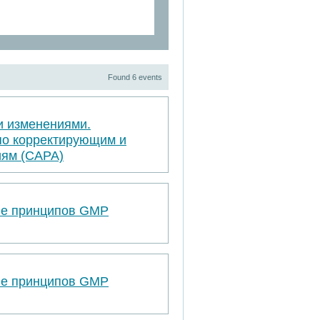
Found 6 events
и изменениями.
по корректирующим и
ям (САРА)
ве принципов GMP
ве принципов GMP