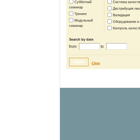
Субботний
Система качест
семинар
Дистрибуция лек
Тренинг
Валидация
Модульный
Оборудование и
семинар
Контроль качест
Search by date
from
to
SHOW
Clear