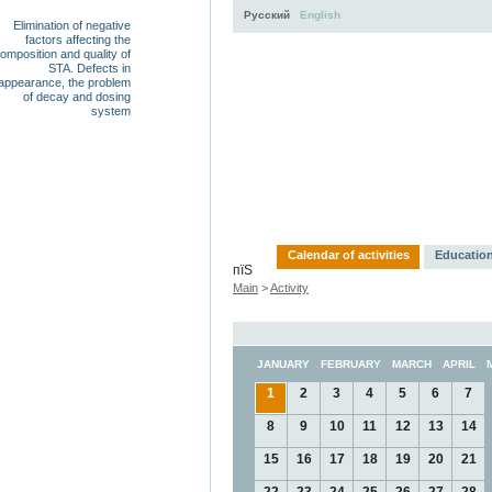
Русский
English
Elimination of negative
factors affecting the
omposition and quality of
STA. Defects in
appearance, the problem
of decay and dosing
system
Activity
About
Servi
Calendar of activities
Education
пїЅ
Main
>
Activity
JANUARY
FEBRUARY
MARCH
APRIL
1
2
3
4
5
6
7
8
9
10
11
12
13
14
15
16
17
18
19
20
21