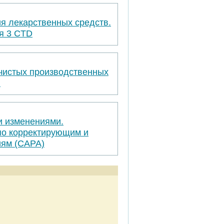
я лекарственных средств.
я 3 CTD
 чистых производственных
я
и изменениями.
по корректирующим и
ям (САРА)