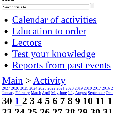
Calendar of activities
Education to order
Lectors
Test your knowledge
Reports from past events
Main
>
Activity
2027
2026
2025
2024
2023
2022
2021
2020
2019
2018
2017
2016
2
January
February
March
April
May
June
July
August
September
Oct
30
1
2
3
4
5
6
7
8
9
10
11
1
23
24
25
26
27
28
29
30
31