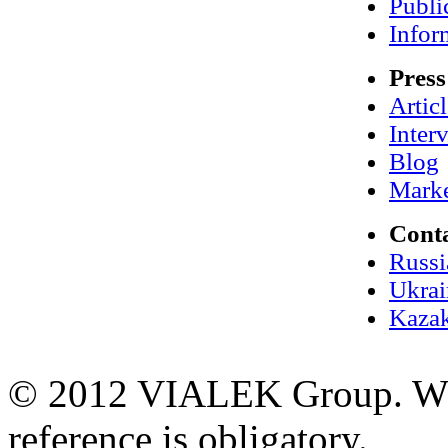
Publi
Infor
Press
Artic
Inter
Blog
Marke
Cont
Russi
Ukrai
Kazak
© 2012 VIALEK Group. When
reference is obligatory.