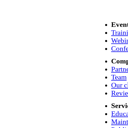
Even
Train
Webi
Confe
Com
Partn
Team
Our c
Revi
Servi
Educa
Maint