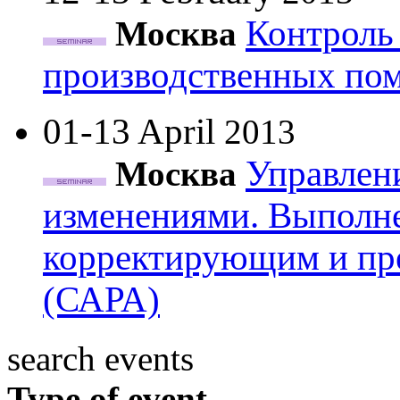
Контроль 
Москва
производственных по
01-13 April
2013
Управлен
Москва
изменениями. Выполне
корректирующим и п
(САРА)
search events
Type of event