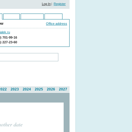
Log In
|
Register
Ukraine
Kazakhstan
Moldova
ow
Office address
alek.ru
9) 701-99-16
5) 227-23-60
2022
2023
2024
2025
2026
2027
nother date