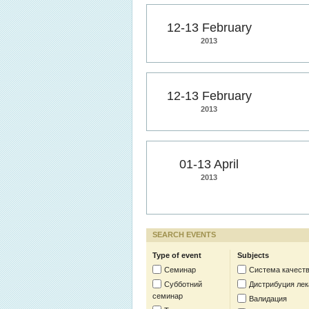
12-13 February
2013
12-13 February
2013
01-13 April
2013
SEARCH EVENTS
Type of event
Subjects
Семинар
Система качест
Субботний
Дистрибуция лек
семинар
Валидация