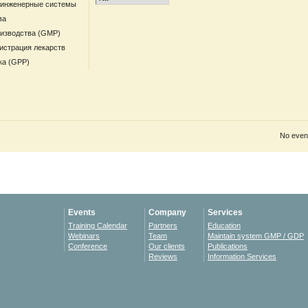
 инженерные системы
ва
оизводства (GMP)
гистрация лекарств
ка (GPP)
No event
Events
Company
Services
Training Calendar
Partners
Education
Webinars
Team
Maintain system GMP / GDP
Conference
Our clients
Publications
Reviews
Information Services