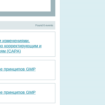
Found 6 events
и изменениями.
по корректирующим и
ям (САРА)
ве принципов GMP
ве принципов GMP