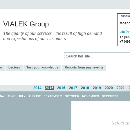
Russia
VIALEK Group
Mosc
edu@vi
The quality of our services - the result of high demand
+7 (49
and expectations of our customers
+7 (49
Press
Electronic Library
er
Lectors
Test your knowledge
Reports from past events
2014
2015
2016
2017
2018
2019
2020
2021
MAY
JUNE
JULY
AUGUST
SEPTEMBER
OCTOBER
NOVEMBER
DECEMBER
Select a