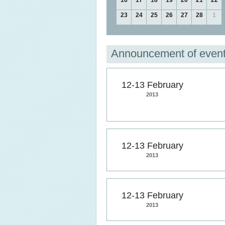
16
17
18
19
20
21
22
23
24
25
26
27
28
1
Announcement of even
12-13 February
2013
12-13 February
2013
12-13 February
2013