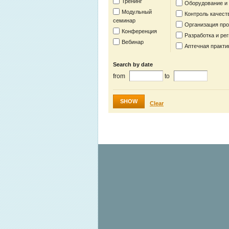
Тренинг
Оборудование и
Модульный
Контроль качест
семинар
Организация пр
Конференция
Разработка и ре
Вебинар
Аптечная практи
Search by date
from
to
SHOW
Clear