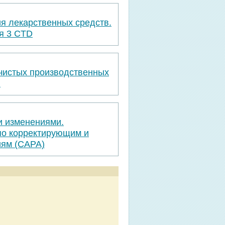
я лекарственных средств.
я 3 CTD
 чистых производственных
я
и изменениями.
по корректирующим и
ям (САРА)