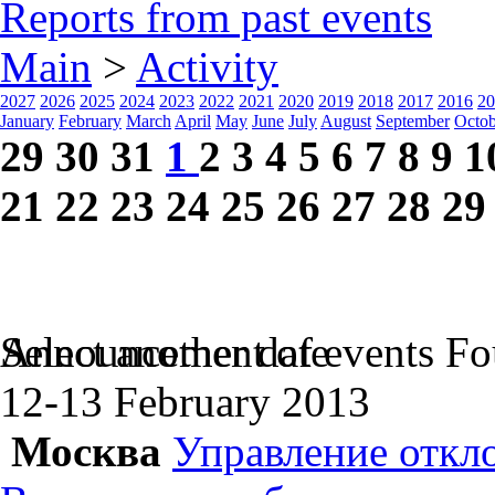
Reports from past events
Main
>
Activity
2027
2026
2025
2024
2023
2022
2021
2020
2019
2018
2017
2016
20
January
February
March
April
May
June
July
August
September
Octob
29
30
31
1
2
3
4
5
6
7
8
9
1
21
22
23
24
25
26
27
28
29
Select another date
Announcement of events
Fo
12-13 February
2013
Москва
Управление откл