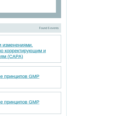
Found 6 events
и изменениями.
по корректирующим и
ям (САРА)
ве принципов GMP
ве принципов GMP