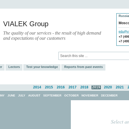
Russia
VIALEK Group
Mosc
edu@vi
The quality of our services - the result of high demand
+7 (49
and expectations of our customers
+7 (49
Press
Electronic Library
er
Lectors
Test your knowledge
Reports from past events
2014
2015
2016
2017
2018
2019
2020
2021
MAY
JUNE
JULY
AUGUST
SEPTEMBER
OCTOBER
NOVEMBER
DECEMBER
Select a