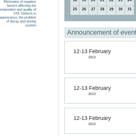
18
19
20
21
22
23
24
Elimination of negative
factors affecting the
25
26
27
28
29
30
31
omposition and quality of
STA. Defects in
appearance, the problem
of decay and dosing
system
Announcement of even
12-13 February
2013
12-13 February
2013
12-13 February
2013