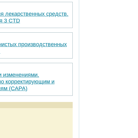
я лекарственных средств.
я 3 CTD
 чистых производственных
я
и изменениями.
по корректирующим и
ям (САРА)