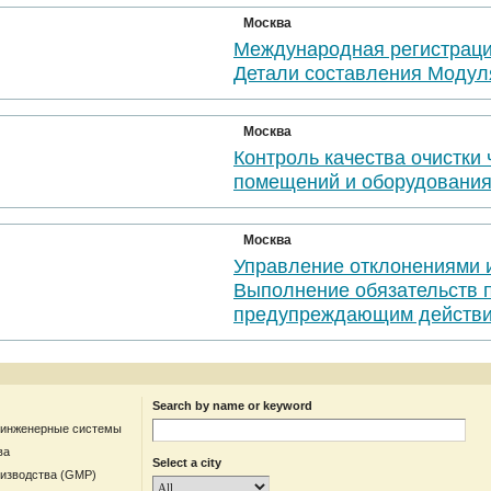
Москва
Международная регистраци
Детали составления Модул
Москва
Контроль качества очистки
помещений и оборудовани
Москва
Управление отклонениями 
Выполнение обязательств 
предупреждающим действи
Search by name or keyword
 инженерные системы
ва
Select a city
оизводства (GMP)