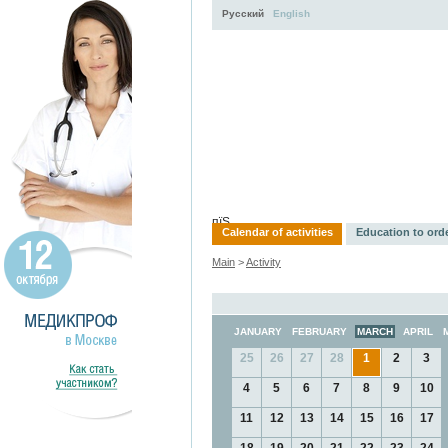
Русский
English
Activity
About
Services
пїЅ
Calendar of activities
Education to ord
Main
>
Activity
JANUARY
FEBRUARY
MARCH
APRIL
25
26
27
28
1
2
3
4
5
6
7
8
9
10
11
12
13
14
15
16
17