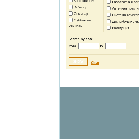
Конференция
Разработка и ре
Вебинар
Аптечная практи
Семинар
Система качест
Субботний
Дистрибуция лек
семинар
Валидация
Search by date
from
to
SHOW
Clear