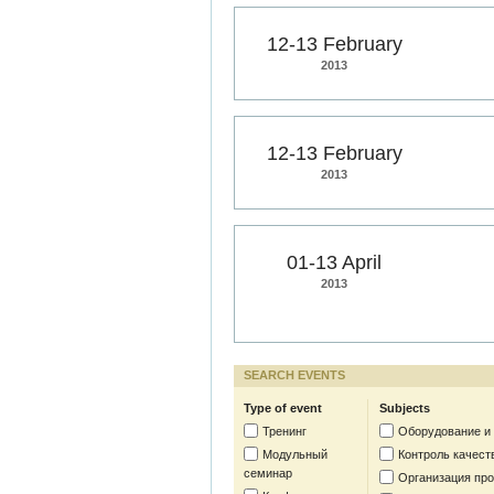
12-13 February
2013
12-13 February
2013
01-13 April
2013
SEARCH EVENTS
Type of event
Subjects
Тренинг
Оборудование и
Модульный
Контроль качест
семинар
Организация пр