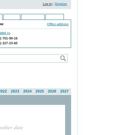
Log In
|
Register
Ukraine
Kazakhstan
Moldova
ow
Office address
alek.ru
9) 701-99-16
5) 227-23-60
2022
2023
2024
2025
2026
2027
nother date