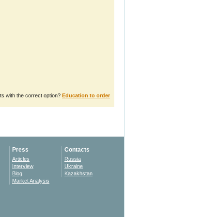
s with the correct option?
Education to order
Press
Contacts
Articles
Russia
Interview
Ukraine
Blog
Kazakhstan
Market Analysis