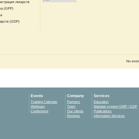
гистрация лекарств
ка (GPP)
ва
арств (GDP)
No event
Events
Company
Services
Training Calendar
Partners
Education
Webinars
Team
Maintain system GMP / GDP
Conference
Our clients
Publications
Reviews
Information Services