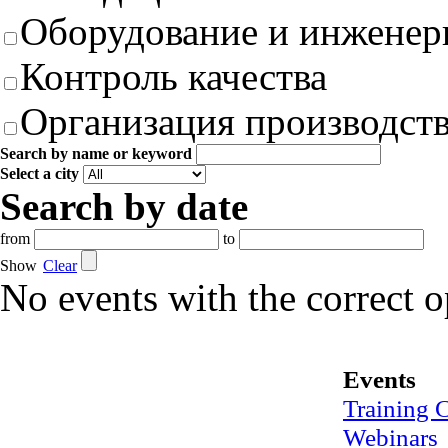
Оборудование и инженер
Контроль качества
Организация производст
Search by name or keyword
Select a city
Search by date
from
to
Show
Clear
No events with the correct 
Events
Training 
Webinars