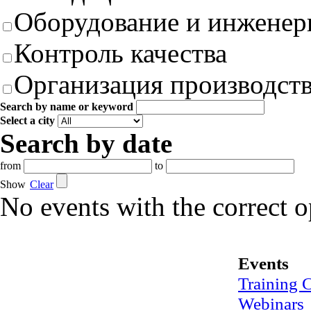
Оборудование и инженер
Контроль качества
Организация производст
Search by name or keyword
Select a city
Search by date
from
to
Show
Clear
No events with the correct 
Events
Training 
Webinars