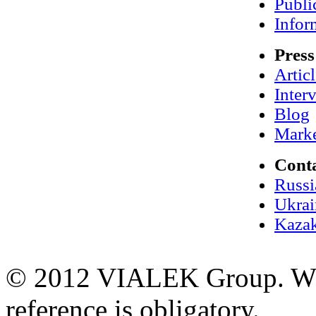
Publi
Infor
Press
Artic
Inter
Blog
Marke
Cont
Russi
Ukrai
Kazak
© 2012 VIALEK Group. When
reference is obligatory.