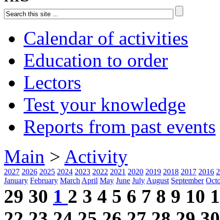
Calendar of activities
Education to order
Lectors
Test your knowledge
Reports from past events
Main
>
Activity
2027
2026
2025
2024
2023
2022
2021
2020
2019
2018
2017
2016
2
January
February
March
April
May
June
July
August
September
Oct
29
30
1
2
3
4
5
6
7
8
9
10
1
22
23
24
25
26
27
28
29
30