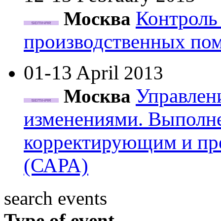
Контроль 
Москва
производственных по
01-13 April
2013
Управлен
Москва
изменениями. Выполне
корректирующим и п
(САРА)
search events
Type of event