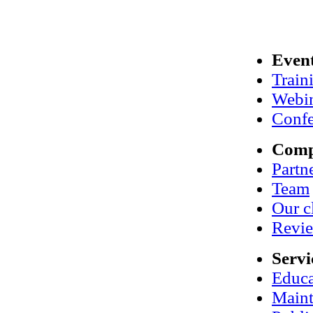
Even
Train
Webi
Confe
Com
Partn
Team
Our c
Revi
Servi
Educa
Maint