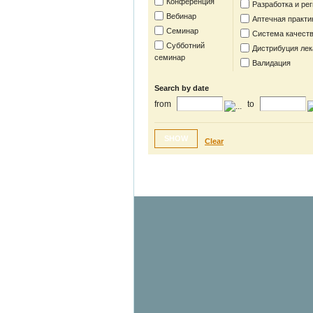
Конференция
Разработка и ре
Вебинар
Аптечная практи
Семинар
Система качест
Субботний
Дистрибуция лек
семинар
Валидация
Search by date
from
to
SHOW
Clear