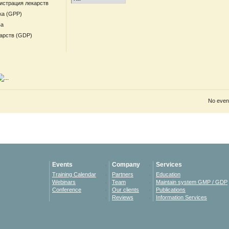
гистрация лекарств
ка (GPP)
ва
арств (GDP)
No event
Events
Company
Services
Training Calendar
Partners
Education
Webinars
Team
Maintain system GMP / GDP
Conference
Our clients
Publications
Reviews
Information Services