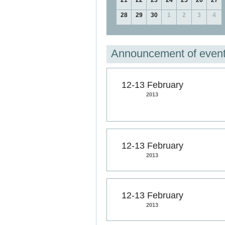
21
22
23
24
25
26
27
28
29
30
1
2
3
4
Announcement of even
12-13 February
2013
12-13 February
2013
12-13 February
2013