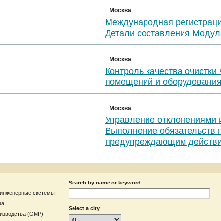
Москва
Международная регистраци
Детали составления Модул
Москва
Контроль качества очистки
помещений и оборудовани
Москва
Управление отклонениями 
Выполнение обязательств 
предупреждающим действи
Search by name or keyword
 инженерные системы
ва
Select a city
оизводства (GMP)