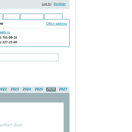
Log In
|
Register
Ukraine
Kazakhstan
Moldova
ow
Office address
alek.ru
9) 701-99-16
5) 227-23-60
2022
2023
2024
2025
2026
2027
nother date