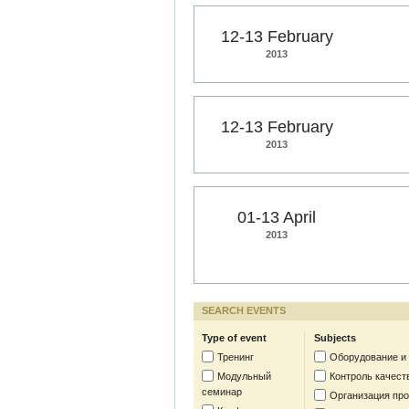
12-13 February
2013
12-13 February
2013
01-13 April
2013
SEARCH EVENTS
Type of event
Subjects
Тренинг
Оборудование и
Модульный
Контроль качест
семинар
Организация пр