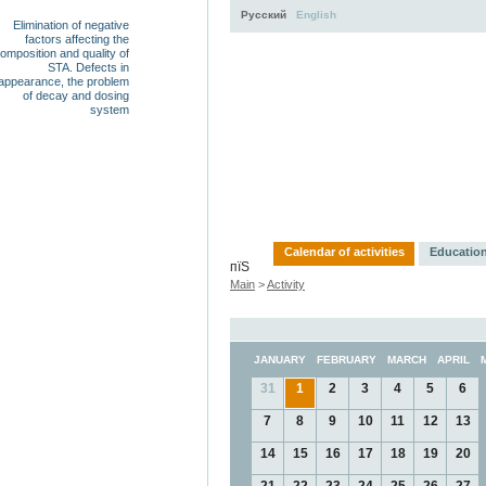
Русский
English
Elimination of negative
factors affecting the
omposition and quality of
STA. Defects in
appearance, the problem
of decay and dosing
system
Activity
About
Ser
Calendar of activities
Education
пїЅ
Main
>
Activity
JANUARY
FEBRUARY
MARCH
APRIL
31
1
2
3
4
5
6
7
8
9
10
11
12
13
14
15
16
17
18
19
20