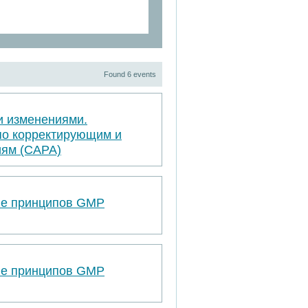
Found 6 events
и изменениями.
по корректирующим и
ям (САРА)
ве принципов GMP
ве принципов GMP