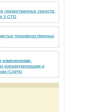
я лекарственных средств.
я 3 CTD
 чистых производственных
я
и изменениями.
по корректирующим и
ям (САРА)