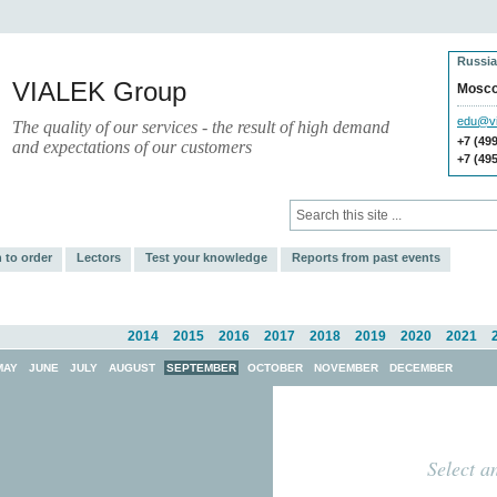
Russia
VIALEK Group
Mosc
edu@vi
The quality of our services - the result of high demand
+7 (49
and expectations of our customers
+7 (49
vices
Press
Electronic Library
 to order
Lectors
Test your knowledge
Reports from past events
2014
2015
2016
2017
2018
2019
2020
2021
MAY
JUNE
JULY
AUGUST
SEPTEMBER
OCTOBER
NOVEMBER
DECEMBER
Select a