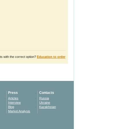
s with the correct option?
Education to order
Press
Contacts
Articles
Russia
Interview
Ukraine
Blog
Kazakhstan
Market Analysis