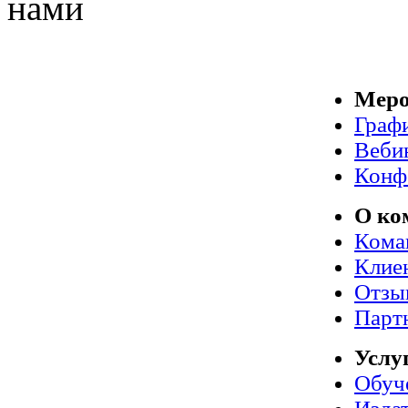
нами
Меро
Граф
Веби
Конф
О ко
Кома
Клие
Отзы
Парт
Услу
Обуч