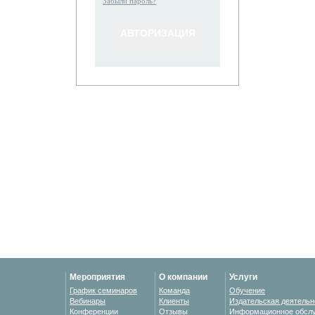
Забыли пароль?
Мероприятия
О компании
Услуги
График семинаров
Команда
Обучение
Вебинары
Клиенты
Издательская деятельн
Конференции
Отзывы
Информационное обсл