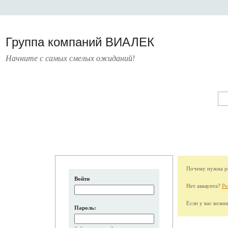
Группа компаний ВИАЛЕК
Начните с самых смелых ожиданий!
А
УСЛУГИ
ПРЕСС-ЦЕНТР
О КОМПАНИИ
КОНТАКТЫ
Почему нужна ре
Войти
Нет аккаунта?
Ре
Если у вас возн
Пароль: