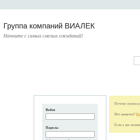
Группа компаний ВИАЛЕК
Начните с самых смелых ожиданий!
А
УСЛУГИ
ПРЕСС-ЦЕНТР
О КОМПАНИИ
КОНТАКТЫ
Почему нужна ре
Войти
Нет аккаунта?
Ре
Если у вас возн
Пароль: