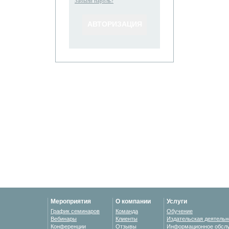
Забыли пароль?
Мероприятия
О компании
Услуги
График семинаров
Команда
Обучение
Вебинары
Клиенты
Издательская деятельн
Конференции
Отзывы
Информационное обсл