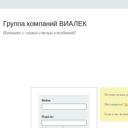
Группа компаний ВИАЛЕК
Начните с самых смелых ожиданий!
РАТУРА
УСЛУГИ
ПРЕСС-ЦЕНТР
О КОМПАНИИ
КОНТАКТЫ
Почему нужна ре
Войти
Нет аккаунта?
Ре
Если у вас возн
Пароль: