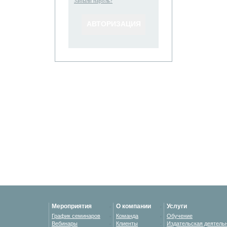
Забыли пароль?
Мероприятия
О компании
Услуги
График семинаров
Команда
Обучение
Вебинары
Клиенты
Издательская деятель