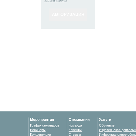
Забыли пароль?
Мероприятия
О компании
Услуги
График семинаров
Команда
Обучение
Вебинары
Клиенты
Издательская деятельн
Конференции
Отзывы
Информационное обсл