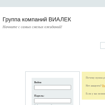
Группа компаний ВИАЛЕК
Начните с самых смелых ожиданий!
А
УСЛУГИ
ПРЕСС-ЦЕНТР
О КОМПАНИИ
КОНТАКТЫ
Почему нужна ре
Войти
Нет аккаунта?
Ре
Если у вас возн
Пароль: