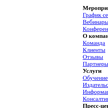
Меропри
График с
Вебинар
Конфере
О компа
Команда
Клиенты
Отзывы
Партнер
Услуги
Обучение
Издательс
Информац
Консалти
Пресс-це