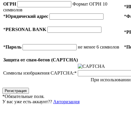
ОГРН
Формат ОГРН 10
*
И
символов
*
Юридический адрес
*
Ф
*
PERSONAL BANK
*
P
*
Пароль
не менее 6 символов
*
П
Защита от спам-ботов (CAPTCHA)
Символы изображения CAPTCHA:
*
При использовании 
*
Обязательные поля.
У вас уже есть аккаунт??
Авторизация