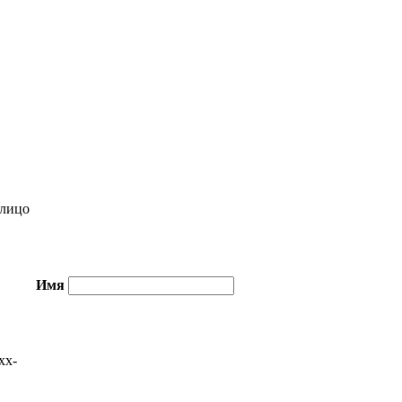
лицо
Имя
xx-