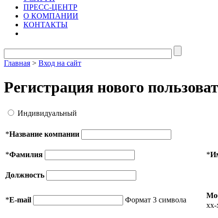
ПРЕСС-ЦЕНТР
О КОМПАНИИ
КОНТАКТЫ
Главная
>
Вход на сайт
Регистрация нового пользова
Индивидуальный
*
Название компании
*
Фамилия
*
И
Должность
Мо
*
E-mail
Формат 3 символа
xx-