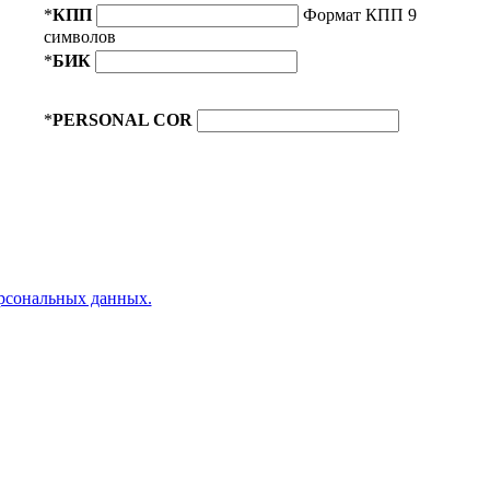
*
КПП
Формат КПП 9
символов
*
БИК
*
PERSONAL COR
ерсональных данных.