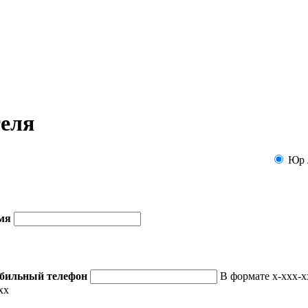
теля
Юр 
мя
бильный телефон
В формате x-xxx-x
xx