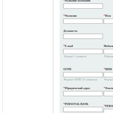
*
Название компании
*
*
Фамилия
Имя
Должность
*
E-mail
Мобиль
Формат 3 символа
В форм
*
ОГРН
ИНН
Формат ОГРН 10 символов
Формат
*
*
Юридический адрес
Факти
*
PERSONAL BANK
*
PERS