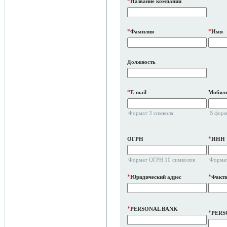
*
Название компании
*
*
Фамилия
Имя
Должность
*
E-mail
Мобиль
Формат 3 символа
В форм
*
ОГРН
ИНН
Формат ОГРН 10 символов
Формат
*
*
Юридический адрес
Факти
*
PERSONAL BANK
*
PERS