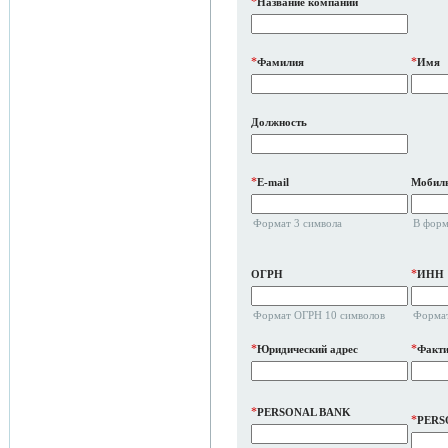
*
Название компании
*
*
Фамилия
Имя
Должность
*
E-mail
Мобиль
Формат 3 символа
В форм
*
ОГРН
ИНН
Формат ОГРН 10 символов
Формат
*
*
Юридический адрес
Факти
*
PERSONAL BANK
*
PERS