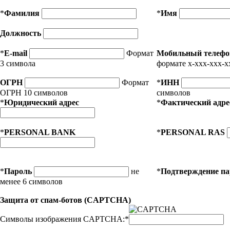
*
Фамилия
*
Имя
Должность
*
E-mail
Формат
Мобильный телефо
3 символа
формате x-xxx-xxx-x
ОГРН
Формат
*
ИНН
ОГРН 10 символов
символов
*
Юридический адрес
*
Фактический адре
*
PERSONAL BANK
*
PERSONAL RAS
*
Пароль
не
*
Подтверждение п
менее 6 символов
Защита от спам-ботов (CAPTCHA)
Символы изображения CAPTCHA:
*