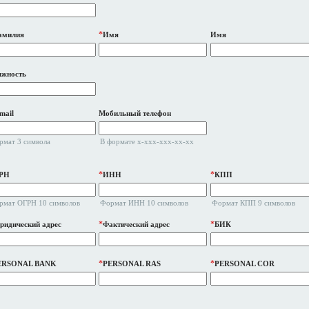
*
амилия
Имя
Имя
лжность
mail
Мобильный телефон
рмат 3 символа
В формате x-xxx-xxx-xx-xx
*
*
РН
ИНН
КПП
рмат ОГРН 10 символов
Формат ИНН 10 символов
Формат КПП 9 символов
*
*
идический адрес
Фактический адрес
БИК
*
*
ERSONAL BANK
PERSONAL RAS
PERSONAL COR