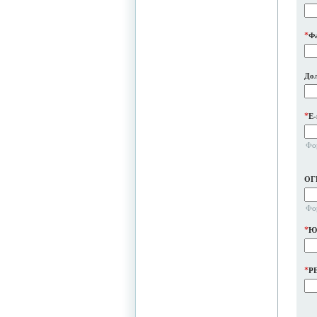
*
Ф
До
*
E-
Фо
ОГ
Фо
*
Юр
*
P