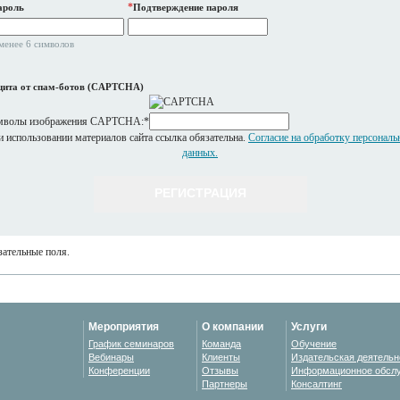
*
ароль
Подтверждение пароля
менее 6 символов
ита от спам-ботов (CAPTCHA)
мволы изображения CAPTCHA:
*
 использовании материалов сайта ссылка обязательна.
Согласие на обработку персонал
данных.
ательные поля.
Мероприятия
О компании
Услуги
График семинаров
Команда
Обучение
Вебинары
Клиенты
Издательская деятельн
Конференции
Отзывы
Информационное обсл
Партнеры
Консалтинг