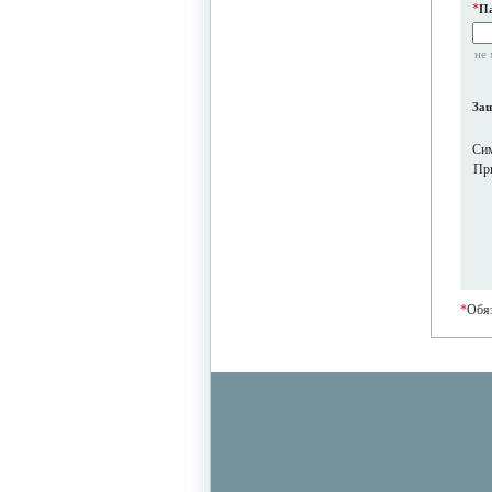
*
П
не 
Защ
Си
При
*
Обяз