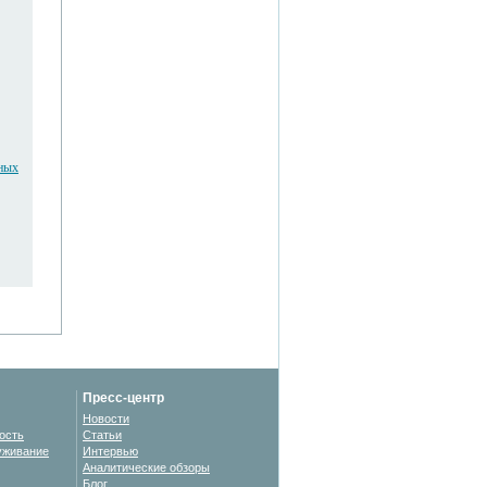
ьных
Пресс-центр
Новости
ость
Статьи
уживание
Интервью
Аналитические обзоры
Блог