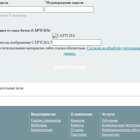
*
ароль
Подтверждение пароля
менее 6 символов
ита от спам-ботов (CAPTCHA)
мволы изображения CAPTCHA:
*
 использовании материалов сайта ссылка обязательна.
Согласие на обработку персонал
данных.
ательные поля.
Мероприятия
О компании
Услуги
График семинаров
Команда
Обучение
Вебинары
Клиенты
Издательская деятельн
Конференции
Отзывы
Информационное обсл
Партнеры
Консалтинг