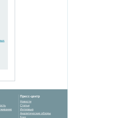
ьных
Пресс-центр
Новости
ость
Статьи
уживание
Интервью
Аналитические обзоры
Блог