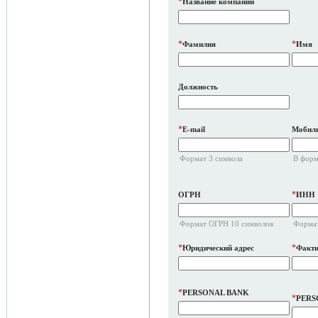
*
Название компании
*
*
Фамилия
Имя
Должность
*
E-mail
Мобиль
Формат 3 символа
В форм
*
ОГРН
ИНН
Формат ОГРН 10 символов
Формат
*
*
Юридический адрес
Факти
*
PERSONAL BANK
*
PERS