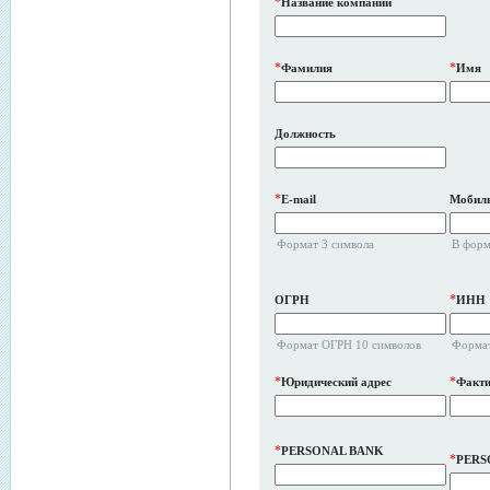
*
Название компании
*
*
Фамилия
Имя
Должность
*
E-mail
Мобиль
Формат 3 символа
В форм
*
ОГРН
ИНН
Формат ОГРН 10 символов
Формат
*
*
Юридический адрес
Факти
*
PERSONAL BANK
*
PERS