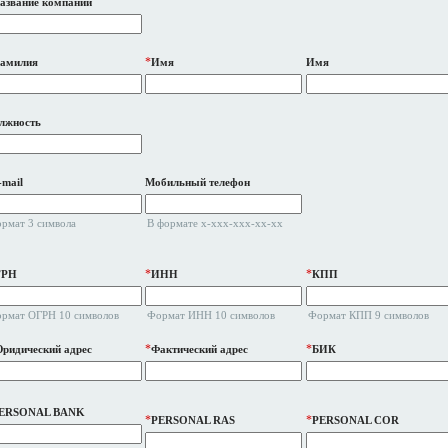
азвание компании
*
амилия
Имя
Имя
лжность
-mail
Мобильный телефон
рмат 3 символа
В формате x-xxx-xxx-xx-xx
*
*
ГРН
ИНН
КПП
рмат ОГРН 10 символов
Формат ИНН 10 символов
Формат КПП 9 символов
*
*
ридический адрес
Фактический адрес
БИК
ERSONAL BANK
*
*
PERSONAL RAS
PERSONAL COR