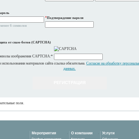
ароль
*
Подтверждение пароля
 менее 6 символов
щита от спам-ботов (CAPTCHA)
мволы изображения CAPTCHA:
*
 использовании материалов сайта ссылка обязательна.
Согласие на обработку персонал
данных.
ательные поля.
Мероприятия
О компании
Услуги