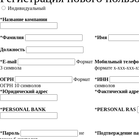
Индивидуальный
*
Название компании
*
Фамилия
*
Имя
Должность
*
E-mail
Формат
Мобильный телефо
3 символа
формате x-xxx-xxx-x
ОГРН
Формат
*
ИНН
ОГРН 10 символов
символов
*
Юридический адрес
*
Фактический адре
*
PERSONAL BANK
*
PERSONAL RAS
*
Пароль
не
*
Подтверждение п