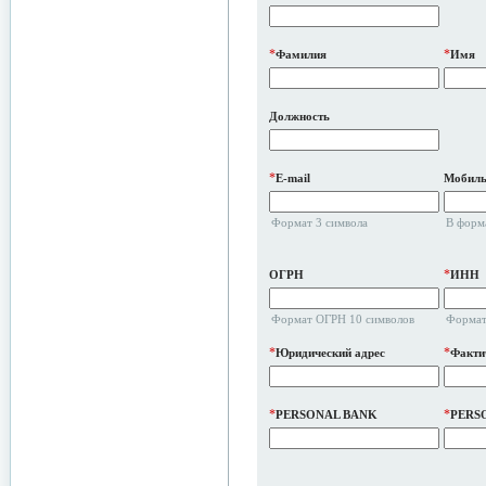
*
*
Фамилия
Имя
Должность
*
E-mail
Мобиль
Формат 3 символа
В форм
*
ОГРН
ИНН
Формат ОГРН 10 символов
Формат
*
*
Юридический адрес
Факти
*
*
PERSONAL BANK
PERS