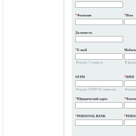
*
*
Фамилия
Имя
Должность
*
E-mail
Мобиль
Формат 3 символа
В форм
*
ОГРН
ИНН
Формат ОГРН 10 символов
Формат
*
*
Юридический адрес
Факти
*
*
PERSONAL BANK
PERS