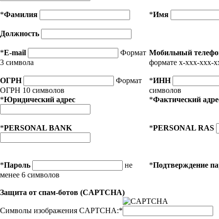
*
Фамилия
*
Имя
Должность
*
E-mail
Формат
Мобильный телефо
3 символа
формате x-xxx-xxx-x
ОГРН
Формат
*
ИНН
ОГРН 10 символов
символов
*
Юридический адрес
*
Фактический адре
*
PERSONAL BANK
*
PERSONAL RAS
*
Пароль
не
*
Подтверждение п
менее 6 символов
Защита от спам-ботов (CAPTCHA)
Символы изображения CAPTCHA:
*