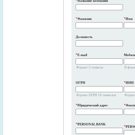
*
Название компании
*
*
Фамилия
Имя
Должность
*
E-mail
Мобиль
Формат 3 символа
В форм
*
ОГРН
ИНН
Формат ОГРН 10 символов
Формат
*
*
Юридический адрес
Факти
*
PERSONAL BANK
*
PERS