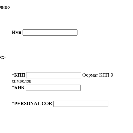
лицо
Имя
xx-
*
КПП
Формат КПП 9
символов
*
БИК
*
PERSONAL COR