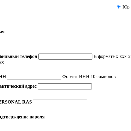
Юр 
мя
бильный телефон
В формате x-xxx-x
xx
НН
Формат ИНН 10 символов
актический адрес
ERSONAL RAS
одтверждение пароля