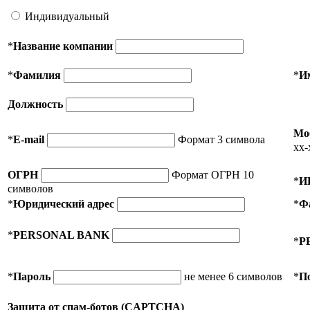
Индивидуальный
*
Название компании
*
Фамилия
*
И
Должность
Мо
*
E-mail
Формат 3 символа
xx-
ОГРН
Формат ОГРН 10
*
И
символов
*
Юридический адрес
*
Ф
*
PERSONAL BANK
*
P
*
Пароль
не менее 6 символов
*
П
Защита от спам-ботов (CAPTCHA)