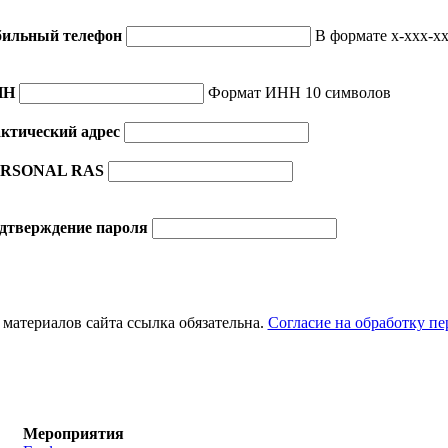
ильный телефон
В формате x-xxx-xx
НН
Формат ИНН 10 символов
ктический адрес
RSONAL RAS
дтверждение пароля
материалов сайта ссылка обязательна.
Согласие на обработку п
Мероприятия