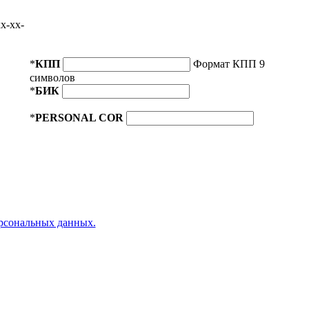
x-xx-
*
КПП
Формат КПП 9
символов
*
БИК
*
PERSONAL COR
ерсональных данных.