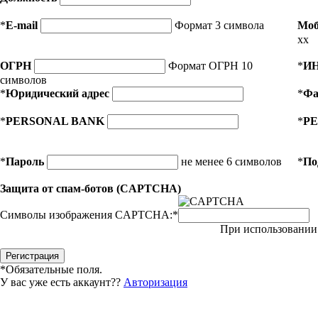
*
E-mail
Формат 3 символа
Моб
xx
ОГРН
Формат ОГРН 10
*
И
символов
*
Юридический адрес
*
Фа
*
PERSONAL BANK
*
PE
*
Пароль
не менее 6 символов
*
По
Защита от спам-ботов (CAPTCHA)
Символы изображения CAPTCHA:
*
При использовании 
*
Обязательные поля.
У вас уже есть аккаунт??
Авторизация