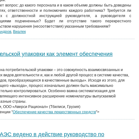
ии.
ет вопрос: до какого персонала и в каком объеме должны быть доведены
тях, ответственности и полномочиях каждого работника? Требуется ли
ых с должностной инструкцией руководителя, а руководителя с
кциями подчиненных? Будет ли отсутствие такого перекрестного
ьством нарушения (несоответствия) указанным требованиям?
андров
,
Виалек
ельской упаковки как элемент обеспечения
на потребительской упаковки – это совокупность взаимосвязанных и
 видов деятельности и, как и любой другой процесс в системе качества,
одов, преобразующихся в качественные выходы». Исходя из этого, для
щего «выхода», процесс изначально должен быть максимально
тельно контролироваться. Особенно важна систематизация для
твляющего интенсивное расширение номенклатуры выпускаемой
разные страны.
, ООО «Аверси Рационал» (Тбилиси, Грузия)
енции "
Обеспечение качества лекарственных средств
">
АЭС ведено в действие руководство по