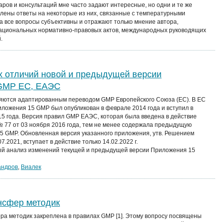
аров и консультаций мне часто задают интересные, но одни и те же
лены ответы на некоторые из них, связанные с температурными
а все вопросы субъективны и отражают только мнение автора,
национальных нормативно-правовых актов, международных руководящих
.
х отличий новой и предыдущей версии
 GMP ЕС, ЕАЭС
ются адаптированным переводом GMP Европейского Союза (ЕС). В ЕС
иложения 15 GMP был опубликован в феврале 2014 года и вступил в
015 года. Версия правил GMP ЕАЭС, которая была введена в действие
77 от 03 ноября 2016 года, тем не менее содержала предыдущую
 GMP. Обновленная версия указанного приложения, утв. Решением
.2021, вступает в действие только 14.02.2022 г.
ый анализ изменений текущей и предыдущей версии Приложения 15
андров
,
Виалек
нсфер методик
а методик закреплена в правилах GMP [1]. Этому вопросу посвящены