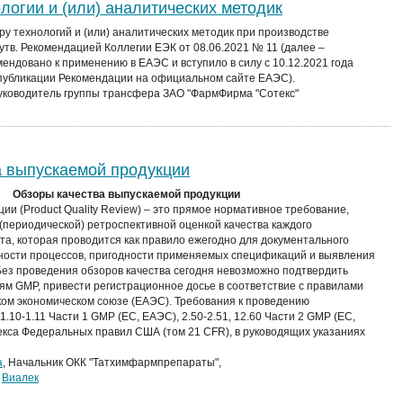
логии и (или) аналитических методик
ру технологий и (или) аналитических методик при производстве
утв. Рекомендацией Коллегии ЕЭК от 08.06.2021 № 11 (далее –
ендовано к применению в ЕАЭС и вступило в силу с 10.12.2021 года
 публикации Рекомендации на официальном сайте ЕАЭС).
руководитель группы трансфера ЗАО "ФармФирма "Сотекс"
а выпускаемой продукции
Обзоры качества выпускаемой продукции
ии (Product Quality Review) – это прямое нормативное требование,
 (периодической) ретроспективной оценкой качества каждого
та, которая проводится как правило ежегодно для документального
ности процессов, пригодности применяемых спецификаций и выявления
ез проведения обзоров качества сегодня невозможно подтвердить
ям GMP, привести регистрационное досье в соответствие с правилами
ком экономическом союзе (ЕАЭС). Требования к проведению
1.10-1.11 Части 1 GMP (ЕС, ЕАЭС), 2.50-2.51, 12.60 Части 2 GMP (ЕС,
декса Федеральных правил США (том 21 CFR), в руководящих указаниях
а
, Начальник ОКК "Татхимфармпрепараты",
,
Виалек