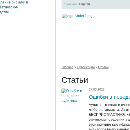
Русский
English
УЧЕБНЫЙ ЦЕНТР
Л
Главная
>
Публикации
>
Статьи
Статьи
17.03.2022
Ошибки в повед
Аудиты – важная и очен
любого стандарта. Их 
БЕСПРИСТРАСТНАЯ, КВ
этическом поведении ау
этой причине квалифика
аудиторов было выработ