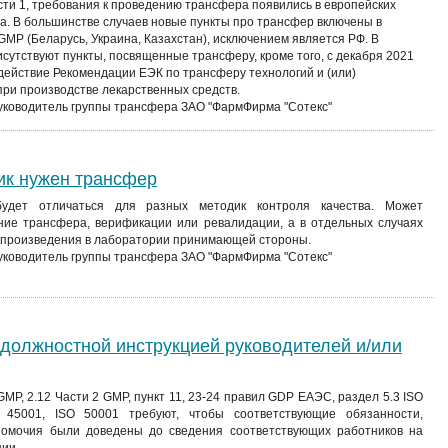
асти 1, требования к проведению трансфера появились в европейских
а. В большинстве случаев новые пункты про трансфер включены в
MP (Беларусь, Украина, Казахстан), исключением является РФ. В
утствуют пункты, посвященные трансферу, кроме того, с декабря 2021
 действие Рекомендации ЕЭК по трансферу технологий и (или)
при производстве лекарственных средств.
руководитель группы трансфера ЗАО "ФармФирма "Сотекс"
ик нужен трансфер
будет отличаться для разных методик контроля качества. Может
ние трансфера, верификации или ревалидации, а в отдельных случаях
оспроизведения в лаборатории принимающей стороны.
руководитель группы трансфера ЗАО "ФармФирма "Сотекс"
должностной инструкцией руководителей и/или
 GMP, 2.12 Части 2 GMP, пункт 11, 23-24 правил GDP ЕАЭС, раздел 5.3 ISO
 45001, ISO 50001 требуют, чтобы соответствующие обязанности,
номочия были доведены до сведения соответствующих работников на