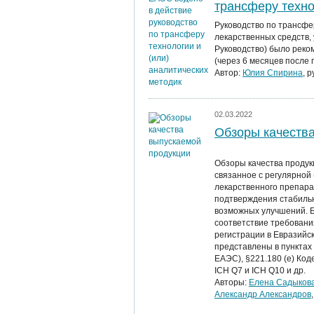
трансферу техно
Руководство по трансфе
лекарственных средств, 
Руководство) было реком
(через 6 месяцев после
Автор:
Юлия Спирина
, 
02.03.2022
Обзоры качеств
Обзоры качества продукц
связанное с регулярной
лекарственного препара
подтверждения стабиль
возможных улучшений. Б
соответствие требовани
регистрации в Евразийс
представлены в пунктах 
ЕАЭС), §221.180 (е) Ко
ICH Q7 и ICH Q10 и др.
Авторы:
Елена Садыков
Александр Александров