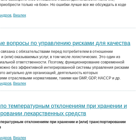
риобрести только «в бою». Но ошибки лучше все же обсуждать в ходе
андров
,
Виалек
ые вопросы по управлению рисками для качества
 связана с обязательствами перед потребителем в отношении
и (или) оказываемых услуг, в том числе логистических. Это один из
иальной ответственности. Поэтому, функционирование современной
можно без эффективной интегрированной системы управления рисками
это актуально для организаций, деятельность которых
ими отраслевыми нормативами, такими как GMP, GDP, HACCP и др.
андров
,
Виалек
по температурным отклонениям при хранении и
ировании лекарственных средств
пературным отклонениям при хранении и (или) транспортировании
в
андров
,
Виалек