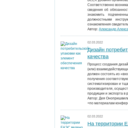
ВСЕХ уровнях организац
Соответственно возника
сведения об обязаннос
знакомить подчиненн
должностными инстру
ознакомления свидетел
Автор:
Александр Алекс
02.03.2022
Дизайн потребит
качества
Процесс создания дизай
(или) взаимодействующих
должен состоять из «вх
получения соответствую
систематизирован и тща
производителя, осущес
продукции и экспорта в 
Автор: Дея Онопришвили
<по материалам конфер
02.03.2022
На территории Е