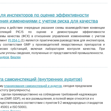
для инспекторов по оценке эффективности
ния изменениями с учетом риска для качества
дены в действие очередные указания схемы взаимодействия конвенции
инспекций PIC/S по оценке и демонстрации эффективности
темы качества (ФСК) в отношении управления изменениями с учетом
кумент
PI 054-1
(1) является практическим руководством для инспекторов,
у соответствия GMP у производителей лекарственных препаратов и
еских субстанций, включая лаборатории контроля качества. При
ыли учтены сведения, полученные от представителей промышленности.
андров
,
Виалек
та самоинспекций (внутренних аудитов)
ему
планирования самоинспекций и аудитов
, сегодня предлагаем
стоту (регулярность).
нт сделан преимущественно на соблюдение требований надлежащих
ик (GMP, GDP), но все размышления, в полной мере относятся и к
уществляемым в соответствии с пунктом 9.2 международных стандартов
 45001 и ISO 50001.