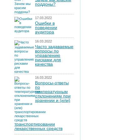
поддоны?
17.03.2022
Ошибки в
поведении
аудитора
16.03.2022
Часто задаваемые
вопросы по
управлению
рисками для
качества
16.03.2022
Вопросы-ответы
по
температурным
отклонениям при
хранении и (или)
транспортировании
лекарственных средств