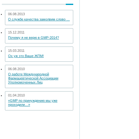
06.08.2013
О службе качества замолвим слово …
15.12.2011
Почему я не верю в GMP-2014?
15.03.2011
Ох уж это Ваше ЖПМ!
06.08.2010
О работе Международной
Фармацевтической Ассоциации
Уполномоченных Лиц
01.04.2010
«GMP по принуждению мы уже
проходили…»