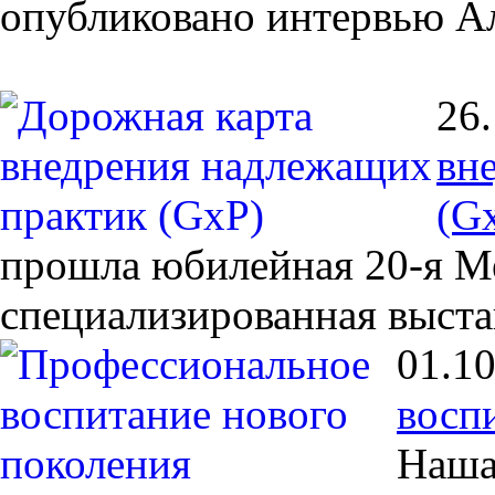
опубликовано интервью Ал
26
вн
(G
прошла юбилейная 20-я 
специализированная выс
01.1
восп
Наша