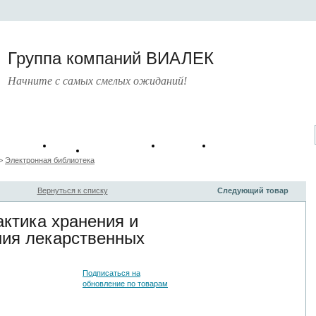
Группа компаний ВИАЛЕК
Начните с самых смелых ожиданий!
атические
Руководящие
Книги
Шаблоны
Банк статей
борники
документы
>
Электронная библиотека
Вернуться к списку
Следующий товар
ктика хранения и
ния лекарственных
Подписаться на
обновление по товарам