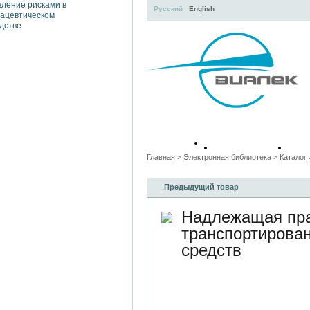
Русский
English
Учебные
Тем
пособия
с
Главная
>
Электронная библиотека
>
Каталог
Предыдущий товар
Надлежащая пра
транспортирова
средств