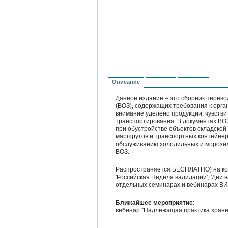
Описание
Контент
История
Данное издание – это сборник перев
(ВОЗ), содержащих требования к орг
внимание уделено продукции, чувств
транспортирования. В документах ВО
при обустройстве объектов складской
маршрутов и транспортных контейнер
обслуживанию холодильных и морозил
ВОЗ.
Распространяется БЕСПЛАТНО) на кон
'Российская Неделя валидации', 'Дни 
отдельных семинарах и вебинарах В
Ближайшее мероприятие:
вебинар "Надлежащая практика хране