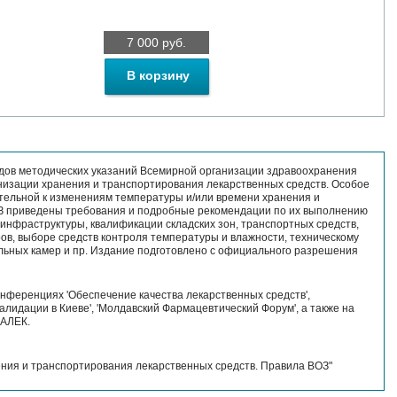
7 000
руб.
В корзину
одов методических указаний Всемирной организации здравоохранения
анизации хранения и транспортирования лекарственных средств. Особое
ительной к изменениям температуры и/или времени хранения и
З приведены требования и подробные рекомендации по их выполнению
 инфраструктуры, квалификации складских зон, транспортных средств,
ов, выборе средств контроля температуры и влажности, техническому
ьных камер и пр. Издание подготовлено с официального разрешения
ференциях 'Обеспечение качества лекарственных средств',
валидации в Киеве', 'Молдавский Фармацевтический Форум', а также на
ИАЛЕК.
ния и транспортирования лекарственных средств. Правила ВОЗ"