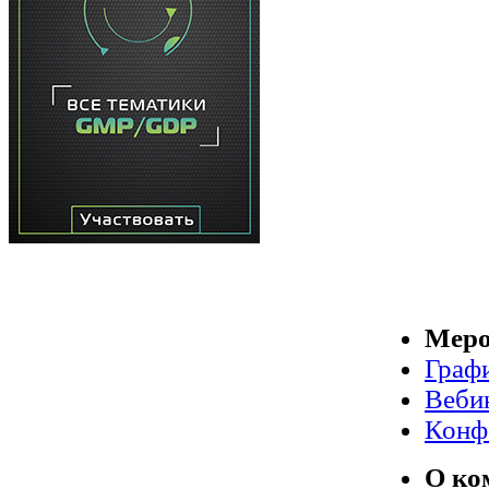
Меро
Граф
Веби
Конф
О ко