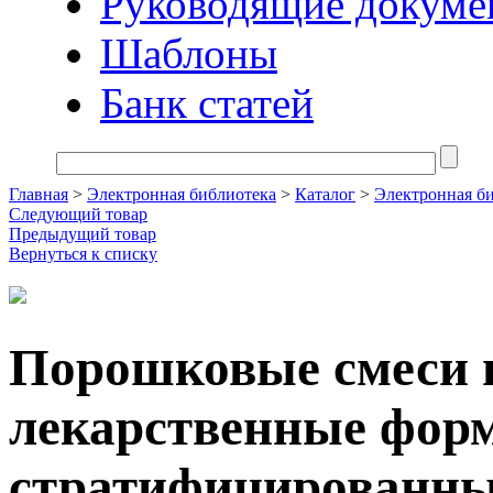
Руководящие докуме
Шаблоны
Банк статей
Главная
>
Электронная библиотека
>
Каталог
>
Электронная б
Следующий товар
Предыдущий товар
Вернуться к списку
Порошковые смеси 
лекарственные фо
стратифицированн